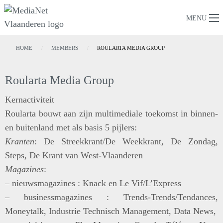
MENU
HOME
MEMBERS
ROULARTA MEDIA GROUP
Roularta Media Group
Kernactiviteit
Roularta bouwt aan zijn multimediale toekomst in binnen-
en buitenland met als basis
5 pijlers
:
Kranten
:
De Streekkrant/De Weekkrant, De Zondag,
Steps, De Krant van West-Vlaanderen
Magazines
:
– nieuwsmagazines : Knack en Le Vif/L’Express
– businessmagazines : Trends-Trends/Tendances,
Moneytalk, Industrie Technisch Management, Data News,